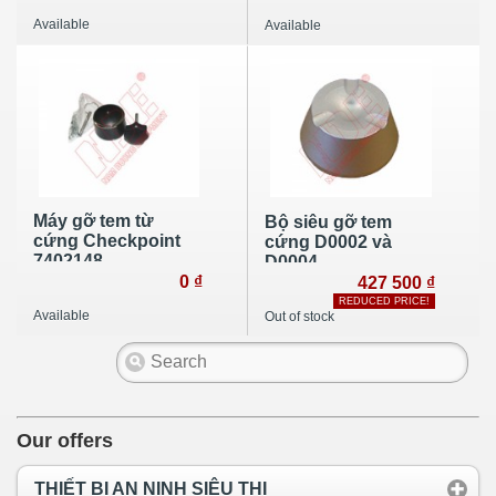
Available
Available
Máy gỡ tem từ
Bộ siêu gỡ tem
cứng Checkpoint
cứng D0002 và
7402148
D0004
0 ₫
427 500 ₫
REDUCED PRICE!
Available
Out of stock
Our offers
THIẾT BỊ AN NINH SIÊU THỊ