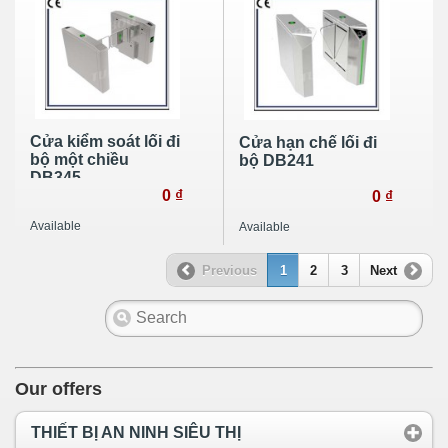
Cửa kiểm soát lối đi
Cửa hạn chế lối đi
bộ một chiều
bộ DB241
DB345
0 ₫
0 ₫
Available
Available
Previous
1
2
3
Next
Our offers
THIẾT BỊ AN NINH SIÊU THỊ