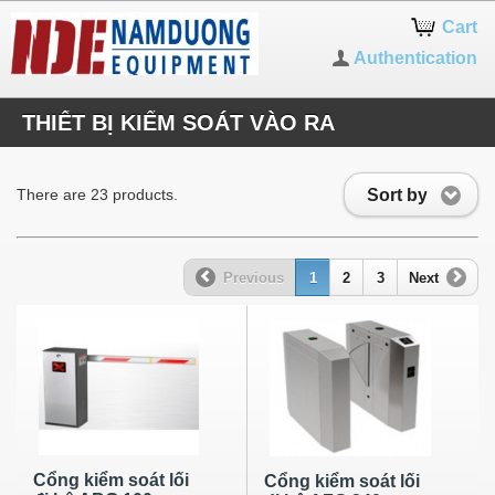
Cart
Authentication
THIẾT BỊ KIỂM SOÁT VÀO RA
Sort by
There are 23 products.
Previous
1
2
3
Next
Cổng kiểm soát lối
Cổng kiểm soát lối