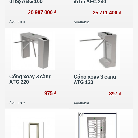
đi bộ ABG 100
đi bộ AFG 240
20 987 000 ₫
25 711 400 ₫
Available
Available
Cổng xoay 3 càng
Cổng xoay 3 càng
ATG 220
ATG 120
975 ₫
897 ₫
Available
Available