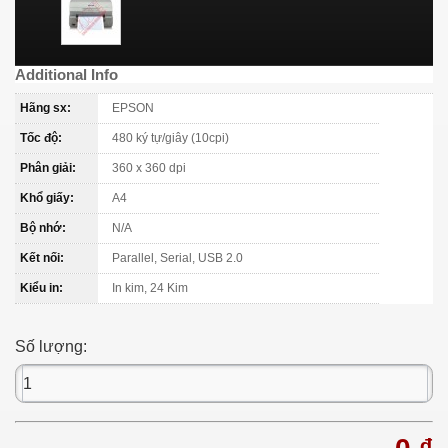
Additional Info
Hãng sx:
EPSON
Tốc độ:
480 ký tự/giây (10cpi)
Phân giải:
360 x 360 dpi
Khổ giấy:
A4
Bộ nhớ:
N/A
Kết nối:
Parallel, Serial, USB 2.0
Kiểu in:
In kim, 24 Kim
Số lượng: